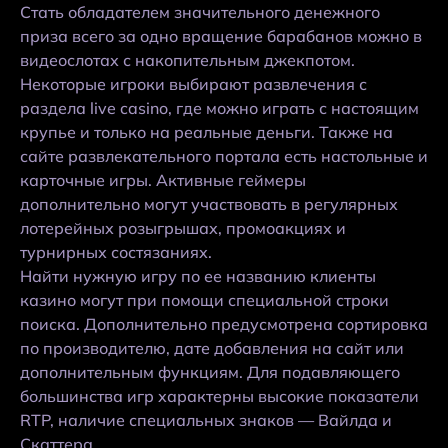
Стать обладателем значительного денежного
приза всего за одно вращение барабанов можно в
видеослотах с накопительным джекпотом.
Некоторые игроки выбирают развлечения с
раздела live casino, где можно играть с настоящим
крупье и только на реальные деньги. Также на
сайте развлекательного портала есть настольные и
карточные игры. Активные геймеры
дополнительно могут участвовать в регулярных
лотерейных розыгрышах, промоакциях и
турнирных состязаниях.
Найти нужную игру по ее названию клиенты
казино могут при помощи специальной строки
поиска. Дополнительно предусмотрена сортировка
по производителю, дате добавления на сайт или
дополнительным функциям. Для подавляющего
большинства игр характерны высокие показатели
RTP, наличие специальных знаков — Вайлда и
Скаттера.