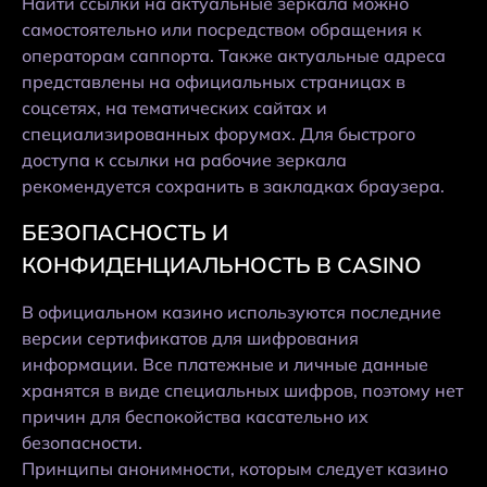
Найти ссылки на актуальные зеркала можно
самостоятельно или посредством обращения к
операторам саппорта. Также актуальные адреса
представлены на официальных страницах в
соцсетях, на тематических сайтах и
специализированных форумах. Для быстрого
доступа к ссылки на рабочие зеркала
рекомендуется сохранить в закладках браузера.
БЕЗОПАСНОСТЬ И
КОНФИДЕНЦИАЛЬНОСТЬ В CASINO
В официальном казино используются последние
версии сертификатов для шифрования
информации. Все платежные и личные данные
хранятся в виде специальных шифров, поэтому нет
причин для беспокойства касательно их
безопасности.
Принципы анонимности, которым следует казино