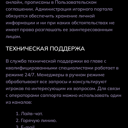
онлайн, прописаны в Пользовательском
соглашении. Администрация игорного портала
обязуется обеспечить хранение личной
информации и ни при каких обстоятельствах не
имеет права разглашать ее заинтересованным
лицам.
ТЕХНИЧЕСКАЯ ПОДДЕРЖА
В служба технической поддержки во главе с
квалифицированными специалистами работает в
режиме 24/7. Менеджеры в ручном режиме
обрабатывают все запросы и консультируют
игроков по интересующим их вопросам. Для связи
с операторами саппорта можно использовать один
из каналов:
Лайв-чат.
Горячую линию.
E-mail.