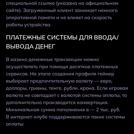
специальной ссылке (указана на официальном
сайте). Загруженный клиент занимает немного
оперативной памяти и не влияет на скорость
работы устройства.
ПЛАТЕЖНЫЕ СИСТЕМЫ ДЛЯ ВВОДА/
ВЫВОДА ДЕНЕГ
В казино денежные транзакции можно
осуществлять при помощи десятков платежных
сервисов. На этапе создания профиля геймер
выбирает предпочтительную валюту — евро,
доллары, гривны, тенге, рубли, крона. Если игровая
валюта не совпадает с валютой системы оплаты, то
дополнительно производится конвертация.
Минимальная сумма пополнения в — 2 тыс. руб.
В интернет-клубе поддерживаются такие системы
оплаты: