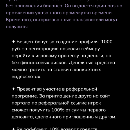
без пополнения баланса. Он выдается один раз на
протяжении указанного промежутка времени.
Кроме того, авторизованные пользователи могут
получить:
✦ Бездеп-бонус за создание профиля. 1000
руб. за регистрацию позволят геймеру
перейти к игровому процессу на деньги, но
без финансовых рисков. Денежные средства
можно тратить на ставки в конкретных
видеослотах.
✦ Презент за участие в реферальной
программе. За приглашение друга на сайт
портала по реферальной ссылке игрок
сможет получить 100% от суммы первого
депозита, сделанного приглашенным другом.
✦ Reload-бонус. 10% возврат средств